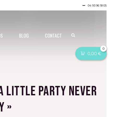
04 93 96 18 05
OS
BLOG
CONTACT
0
0,00
€
A little Party Never
y »