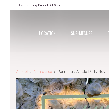
116 Avenue Henry Dunant 06100 Nice
LOCATION
SUR-MESURE
Accueil
›
Non classé
›
Panneau « A little Party Never 