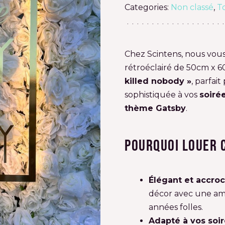
Categories:
Non classé
,
T
Chez Scintens, nous vou
rétroéclairé de 50cm x 6
killed nobody »
, parfai
sophistiquée à vos
soiré
thème Gatsby
.
Pourquoi louer 
Élégant et accro
décor avec une amb
années folles.
Adapté à vos soi