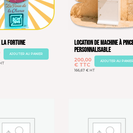
 la Fortune
Location de Machine à Pinc
Personnalisable
0
AJOUTER AU PANIER
200,00
AJOUTER AU PANIE
HT
€
TTC
166,67
€
HT