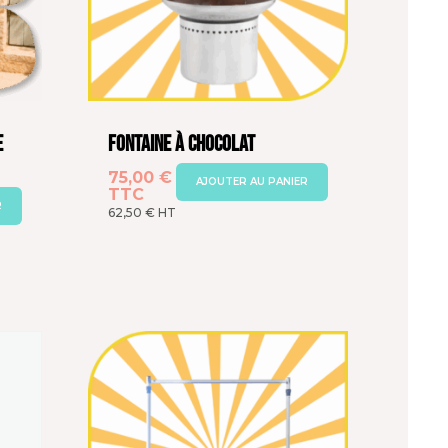
e
Fontaine à chocolat
75,00
€
AJOUTER AU PANIER
TTC
R
62,50
€
HT