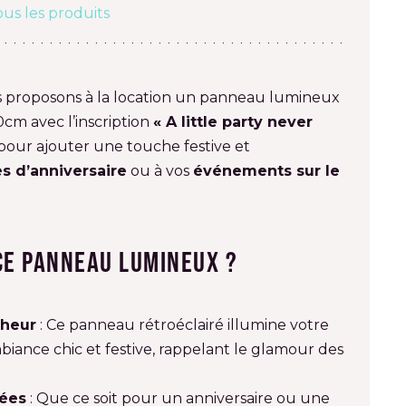
ous les produits
s proposons à la location un panneau lumineux
0cm avec l’inscription
« A little party never
t pour ajouter une touche festive et
es d’anniversaire
ou à vos
événements sur le
ce panneau lumineux ?
cheur
: Ce panneau rétroéclairé illumine votre
iance chic et festive, rappelant le glamour des
rées
: Que ce soit pour un anniversaire ou une