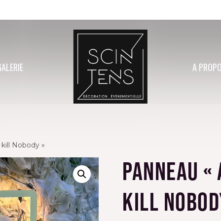
GALERIE
A PROP
kill Nobody »
Panneau « 
kill Nobod