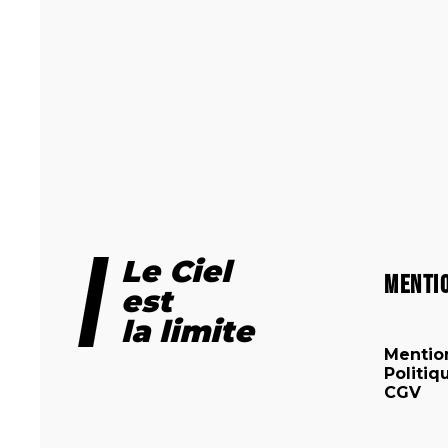
Le Ciel
Menti
est
la limite
Mentio
Politiq
CGV