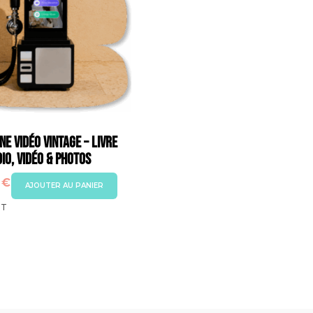
peuvent
être
choisies
sur
la
page
du
t
e Vidéo Vintage – Livre
produit
io, Vidéo & Photos
0
€
AJOUTER AU PANIER
T