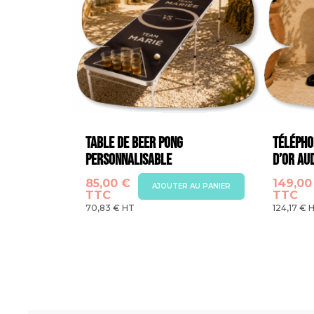
être
être
choisies
choisies
sur
sur
la
la
page
page
du
du
produit
produi
Table de Beer Pong
Téléphon
Personnalisable
d’Or Aud
85,00
€
149,0
AJOUTER AU PANIER
TTC
TTC
70,83
€
HT
124,17
€
H