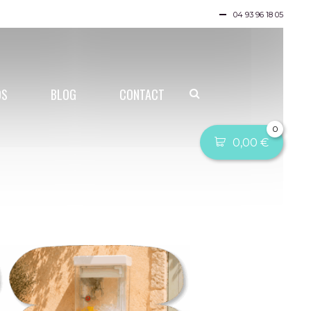
04 93 96 18 05
OS
BLOG
CONTACT
0
0,00
€