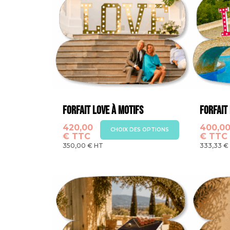
Forfait Love à motifs
Forfait
420,00
400,0
Ce
Ce
CHOIX DES OPTIONS
€
TTC
€
TTC
produit
produi
350,00
€
HT
333,33
€
a
a
plusieurs
plusieu
variations.
variatio
Les
Les
options
options
peuvent
peuven