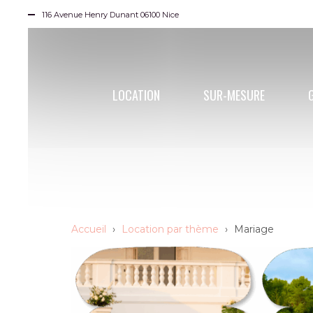
116 Avenue Henry Dunant 06100 Nice
LOCATION
SUR-MESURE
Accueil
›
Location par thème
›
Mariage