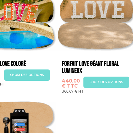
 Love coloré
Forfait LOVE Géant Floral
Lumineux
0
CHOIX DES OPTIONS
440,00
Ce
t
CHOIX DES OPTIONS
HT
€
TTC
produit
366,67
€
HT
a
rs
plusieurs
ns.
variations.
Les
options
t