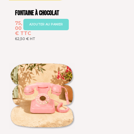
Fontaine à chocolat
75,
AJOUTER AU PANIER
00
€
TTC
62,50
€
HT