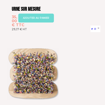
Urne sur Mesure
35,
AJOUTER AU PANIER
00
€
TTC


29,17
€
HT