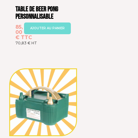
Table de Beer Pong
Personnalisable
85,
AJOUTER AU PANIER
00
€
TTC
70,83
€
HT