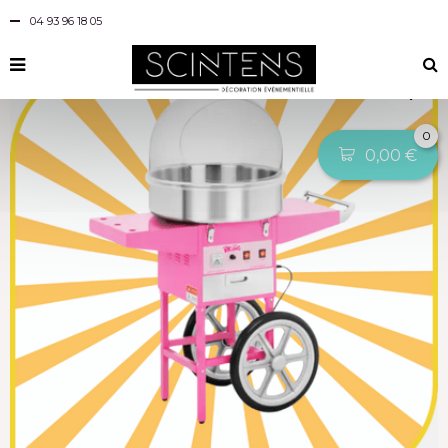
Accueil
›
Machines gourmandes
›
Machine à Barbe à papa
04 93 96 18 05
›
Machine à Barbe à papa
0
0,00
€