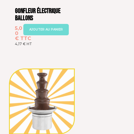
Gonfleur Électrique
Ballons
5,0
AJOUTER AU PANIER
0
€
TTC
4,17
€
HT