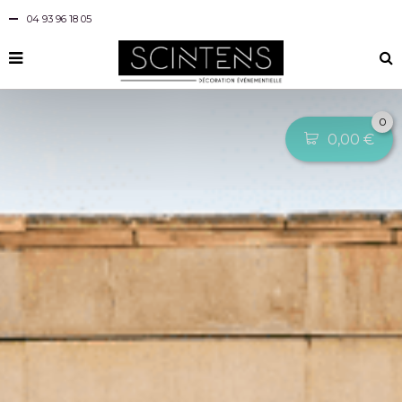
04 93 96 18 05
0
0,00
€